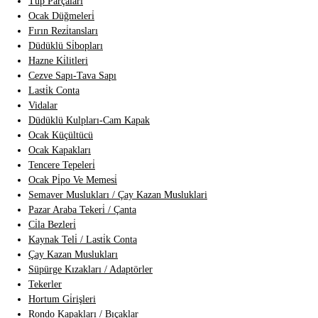
Tüp Parçalari
Ocak Düğmeleri̇
Fırın Rezi̇tansları
Düdüklü Si̇bopları
Hazne Ki̇litleri
Cezve Sapı-Tava Sapı
Lasti̇k Conta
Vidalar
Düdüklü Kulpları-Cam Kapak
Ocak Küçültücü
Ocak Kapakları
Tencere Tepeleri̇
Ocak Pi̇po Ve Memesi̇
Semaver Muslukları / Çay Kazan Musluklari
Pazar Araba Tekeri̇ / Çanta
Ci̇la Bezleri̇
Kaynak Teli̇ / Lasti̇k Conta
Çay Kazan Muslukları
Süpürge Kızakları / Adaptörler
Tekerler
Hortum Gi̇rişleri
Rondo Kapakları / Bıçaklar