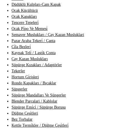
Düdüklü Kulpları-Cam Kapak
Ocak Küçültücü
Ocak Kapakları
Tencere Tepeleri̇
Ocak Pi̇po Ve Memesi̇
Semaver Muslukları / Çay Kazan Musluklari
Pazar Araba Tekeri̇ / Çanta
Ci̇la Bezleri̇
Kaynak Teli̇ / Lasti̇k Conta
Çay Kazan Muslukları
Süpürge Kızakları / Adaptörler
Tekerler
Hortum Gi̇rişleri
Rondo Kapakları / Bıçaklar
Süngerler
Süpürge Mandalları Ve Süngerler
Blender Parçalari / Kablolar
Süpürge Emi̇ci̇ / Süpürge Borusu
Düğme Çeşi̇tleri
Bez Torbalar
Kettle Termi̇kler / Düğme Çeşi̇tleri̇