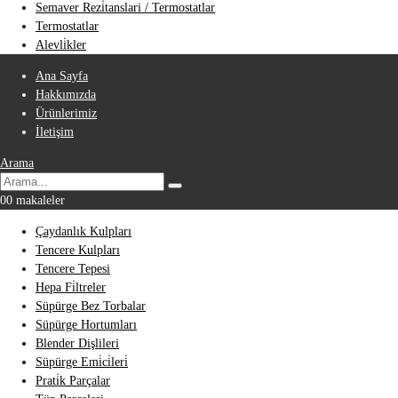
Semaver Rezi̇tanslari / Termostatlar
Termostatlar
Alevli̇kler
Ana Sayfa
Hakkımızda
Ürünlerimiz
İletişim
Arama
0
0 makaleler
Çaydanlık Kulpları
Tencere Kulpları
Tencere Tepesi
Hepa Fi̇ltreler
Süpürge Bez Torbalar
Süpürge Hortumları
Blender Dişlileri
Süpürge Emi̇ci̇leri̇
Prati̇k Parçalar