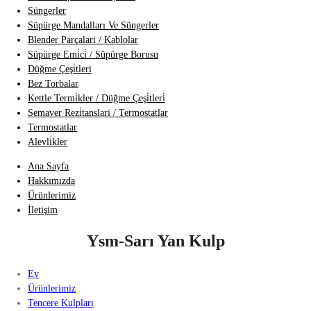
Süngerler
Süpürge Mandalları Ve Süngerler
Blender Parçalari / Kablolar
Süpürge Emi̇ci̇ / Süpürge Borusu
Düğme Çeşi̇tleri
Bez Torbalar
Kettle Termi̇kler / Düğme Çeşi̇tleri̇
Semaver Rezi̇tanslari / Termostatlar
Termostatlar
Alevli̇kler
Ana Sayfa
Hakkımızda
Ürünlerimiz
İletişim
Ysm-Sarı Yan Kulp
Ev
Ürünlerimiz
Tencere Kulpları