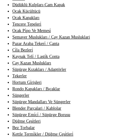
Düdüklü Kulpları-Cam Kapak
Ocak Küçültücü
Ocak Kapakları
Tencere Tepeleri̇
Ocak Pi̇po Ve Memesi̇
Semaver Muslukları / Çay Kazan Musluklari
Pazar Araba Tekeri̇ / Çanta
Ci̇la Bezleri̇
Kaynak Teli̇ / Lasti̇k Conta
Çay Kazan Muslukları
Süpürge Kızakları / Adaptörler
Tekerler
Hortum Gi̇rişleri
Rondo Kapakları / Bıçaklar
Süngerler
Süpürge Mandalları Ve Süngerler
Blender Parçalari / Kablolar
Süpürge Emi̇ci̇ / Süpürge Borusu
Düğme Çeşi̇tleri
Bez Torbalar
Kettle Termi̇kler / Düğme Çeşi̇tleri̇