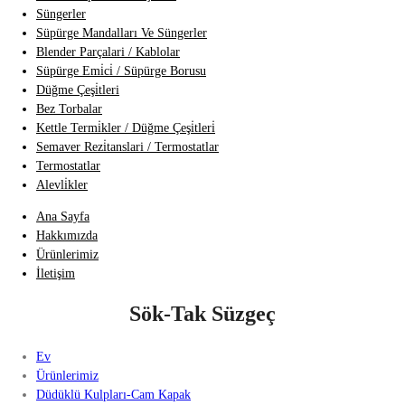
Süngerler
Süpürge Mandalları Ve Süngerler
Blender Parçalari / Kablolar
Süpürge Emi̇ci̇ / Süpürge Borusu
Düğme Çeşi̇tleri
Bez Torbalar
Kettle Termi̇kler / Düğme Çeşi̇tleri̇
Semaver Rezi̇tanslari / Termostatlar
Termostatlar
Alevli̇kler
Ana Sayfa
Hakkımızda
Ürünlerimiz
İletişim
Sök-Tak Süzgeç
Ev
Ürünlerimiz
Düdüklü Kulpları-Cam Kapak