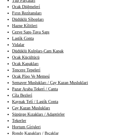
Tüp Parçalari
Ocak Düğmeleri̇
Fırın Rezi̇tansları
Düdüklü Si̇bopları
Hazne Ki̇litleri
Cezve Sapı-Tava Sapı
Lasti̇k Conta
Vidalar
Düdüklü Kulpları-Cam Kapak
Ocak Küçültücü
Ocak Kapakları
Tencere Tepeleri̇
Ocak Pi̇po Ve Memesi̇
Semaver Muslukları / Çay Kazan Musluklari
Pazar Araba Tekeri̇ / Çanta
Ci̇la Bezleri̇
Kaynak Teli̇ / Lasti̇k Conta
Çay Kazan Muslukları
Süpürge Kızakları / Adaptörler
Tekerler
Hortum Gi̇rişleri
Rondo Kapakları / Bıçaklar