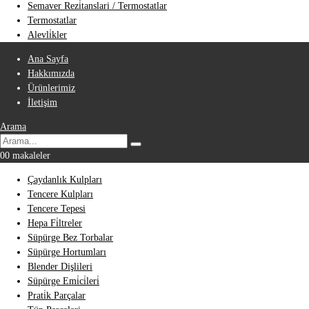
Semaver Rezi̇tanslari / Termostatlar
Termostatlar
Alevli̇kler
Ana Sayfa
Hakkımızda
Ürünlerimiz
İletişim
Arama
0
0 makaleler
Çaydanlık Kulpları
Tencere Kulpları
Tencere Tepesi
Hepa Fi̇ltreler
Süpürge Bez Torbalar
Süpürge Hortumları
Blender Dişlileri
Süpürge Emi̇ci̇leri̇
Prati̇k Parçalar