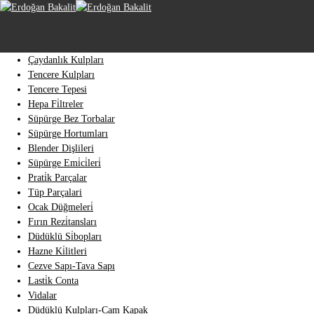
Çaydanlık Kulpları
Tencere Kulpları
Tencere Tepesi
Hepa Fi̇ltreler
Süpürge Bez Torbalar
Süpürge Hortumları
Blender Dişlileri
Süpürge Emi̇ci̇leri̇
Prati̇k Parçalar
Tüp Parçalari
Ocak Düğmeleri̇
Fırın Rezi̇tansları
Düdüklü Si̇bopları
Hazne Ki̇litleri
Cezve Sapı-Tava Sapı
Lasti̇k Conta
Vidalar
Düdüklü Kulpları-Cam Kapak