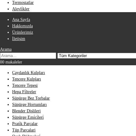
Termostatlar
Alevli̇kler
Ana Sayfa
Hakkımızda
Ürünlerimiz
İletişim
Arama
0
0 makaleler
Çaydanlık Kulpları
Tencere Kulpları
Tencere Tepesi
Hepa Fi̇ltreler
Süpürge Bez Torbalar
Süpürge Hortumları
Blender Dişlileri
Süpürge Emi̇ci̇leri̇
Prati̇k Parçalar
Tüp Parçalari