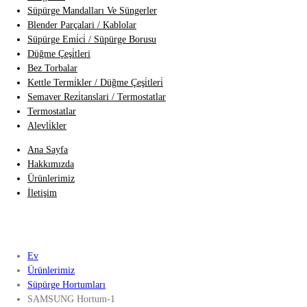
Süpürge Mandalları Ve Süngerler
Blender Parçalari / Kablolar
Süpürge Emi̇ci̇ / Süpürge Borusu
Düğme Çeşi̇tleri
Bez Torbalar
Kettle Termi̇kler / Düğme Çeşi̇tleri̇
Semaver Rezi̇tanslari / Termostatlar
Termostatlar
Alevli̇kler
Ana Sayfa
Hakkımızda
Ürünlerimiz
İletişim
Ev
Ürünlerimiz
Süpürge Hortumları
SAMSUNG Hortum-1