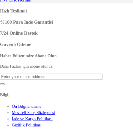
FNT DİK Hortum
Hızlı Teslimat
%100 Para İade Garantisi
7/24 Online Destek
Güvenli Ödeme
Haber Bültenimize Abone Olun..
Daha Fazlası için abone olunuz..
Bilgi;
Ön Bilgilendirme
Mesafeli Satış Sözleşmesi
İade ve Kargo Politikası
Gizlilik Politikası