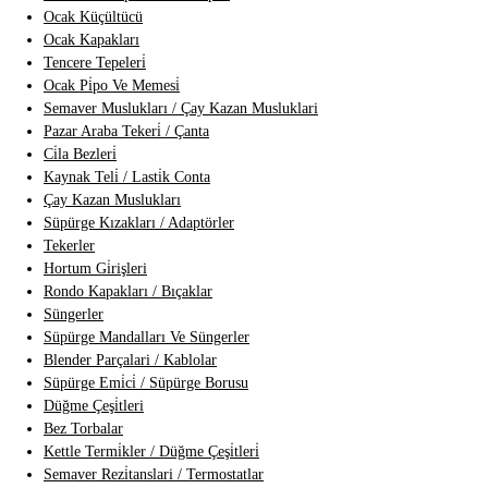
Ocak Küçültücü
Ocak Kapakları
Tencere Tepeleri̇
Ocak Pi̇po Ve Memesi̇
Semaver Muslukları / Çay Kazan Musluklari
Pazar Araba Tekeri̇ / Çanta
Ci̇la Bezleri̇
Kaynak Teli̇ / Lasti̇k Conta
Çay Kazan Muslukları
Süpürge Kızakları / Adaptörler
Tekerler
Hortum Gi̇rişleri
Rondo Kapakları / Bıçaklar
Süngerler
Süpürge Mandalları Ve Süngerler
Blender Parçalari / Kablolar
Süpürge Emi̇ci̇ / Süpürge Borusu
Düğme Çeşi̇tleri
Bez Torbalar
Kettle Termi̇kler / Düğme Çeşi̇tleri̇
Semaver Rezi̇tanslari / Termostatlar