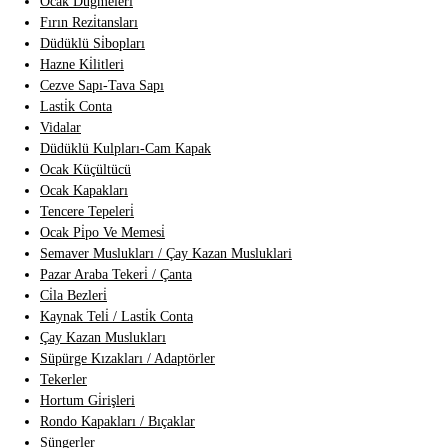
Ocak Düğmeleri̇
Fırın Rezi̇tansları
Düdüklü Si̇bopları
Hazne Ki̇litleri
Cezve Sapı-Tava Sapı
Lasti̇k Conta
Vidalar
Düdüklü Kulpları-Cam Kapak
Ocak Küçültücü
Ocak Kapakları
Tencere Tepeleri̇
Ocak Pi̇po Ve Memesi̇
Semaver Muslukları / Çay Kazan Musluklari
Pazar Araba Tekeri̇ / Çanta
Ci̇la Bezleri̇
Kaynak Teli̇ / Lasti̇k Conta
Çay Kazan Muslukları
Süpürge Kızakları / Adaptörler
Tekerler
Hortum Gi̇rişleri
Rondo Kapakları / Bıçaklar
Süngerler