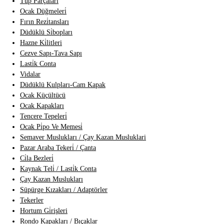
Tüp Parçalari
Ocak Düğmeleri̇
Fırın Rezi̇tansları
Düdüklü Si̇bopları
Hazne Ki̇litleri
Cezve Sapı-Tava Sapı
Lasti̇k Conta
Vidalar
Düdüklü Kulpları-Cam Kapak
Ocak Küçültücü
Ocak Kapakları
Tencere Tepeleri̇
Ocak Pi̇po Ve Memesi̇
Semaver Muslukları / Çay Kazan Musluklari
Pazar Araba Tekeri̇ / Çanta
Ci̇la Bezleri̇
Kaynak Teli̇ / Lasti̇k Conta
Çay Kazan Muslukları
Süpürge Kızakları / Adaptörler
Tekerler
Hortum Gi̇rişleri
Rondo Kapakları / Bıçaklar