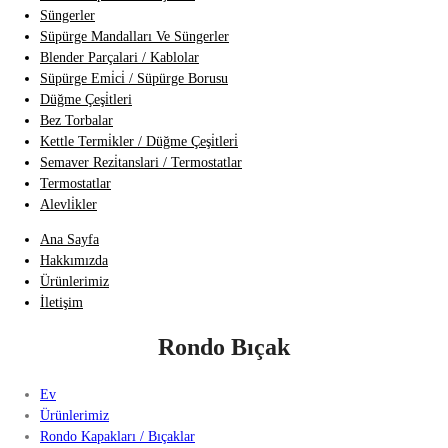
Süngerler
Süpürge Mandalları Ve Süngerler
Blender Parçalari / Kablolar
Süpürge Emi̇ci̇ / Süpürge Borusu
Düğme Çeşi̇tleri
Bez Torbalar
Kettle Termi̇kler / Düğme Çeşi̇tleri̇
Semaver Rezi̇tanslari / Termostatlar
Termostatlar
Alevli̇kler
Ana Sayfa
Hakkımızda
Ürünlerimiz
İletişim
Rondo Bıçak
Ev
Ürünlerimiz
Rondo Kapakları / Bıçaklar