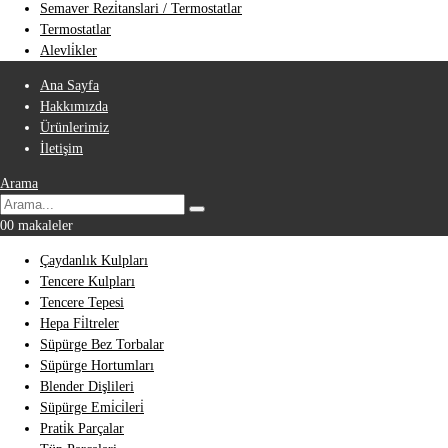
Semaver Rezi̇tanslari / Termostatlar
Termostatlar
Alevli̇kler
Ana Sayfa
Hakkımızda
Ürünlerimiz
İletişim
Arama
0
0 makaleler
Çaydanlık Kulpları
Tencere Kulpları
Tencere Tepesi
Hepa Fi̇ltreler
Süpürge Bez Torbalar
Süpürge Hortumları
Blender Dişlileri
Süpürge Emi̇ci̇leri̇
Prati̇k Parçalar