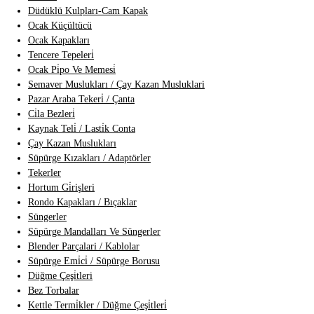
Düdüklü Kulpları-Cam Kapak
Ocak Küçültücü
Ocak Kapakları
Tencere Tepeleri̇
Ocak Pi̇po Ve Memesi̇
Semaver Muslukları / Çay Kazan Musluklari
Pazar Araba Tekeri̇ / Çanta
Ci̇la Bezleri̇
Kaynak Teli̇ / Lasti̇k Conta
Çay Kazan Muslukları
Süpürge Kızakları / Adaptörler
Tekerler
Hortum Gi̇rişleri
Rondo Kapakları / Bıçaklar
Süngerler
Süpürge Mandalları Ve Süngerler
Blender Parçalari / Kablolar
Süpürge Emi̇ci̇ / Süpürge Borusu
Düğme Çeşi̇tleri
Bez Torbalar
Kettle Termi̇kler / Düğme Çeşi̇tleri̇