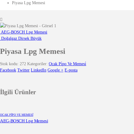
Piyasa Lpg Memesi
AEG-BOSCH Lpg Memesi
Doğalgaz Dirsek Büyük
Piyasa Lpg Memesi
Stok kodu:
272
Kategoriler:
Ocak Pi̇po Ve Memesi̇
Facebook
Twitter
LinkedIn
Google +
E-posta
İlgili Ürünler
OCAK PİPO VE MEMESİ
AEG-BOSCH Lpg Memesi