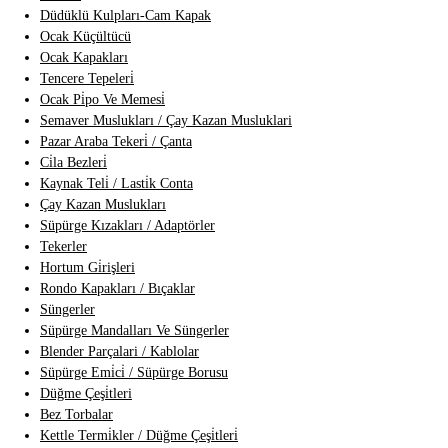
Düdüklü Kulpları-Cam Kapak
Ocak Küçültücü
Ocak Kapakları
Tencere Tepeleri̇
Ocak Pi̇po Ve Memesi̇
Semaver Muslukları / Çay Kazan Musluklari
Pazar Araba Tekeri̇ / Çanta
Ci̇la Bezleri̇
Kaynak Teli̇ / Lasti̇k Conta
Çay Kazan Muslukları
Süpürge Kızakları / Adaptörler
Tekerler
Hortum Gi̇rişleri
Rondo Kapakları / Bıçaklar
Süngerler
Süpürge Mandalları Ve Süngerler
Blender Parçalari / Kablolar
Süpürge Emi̇ci̇ / Süpürge Borusu
Düğme Çeşi̇tleri
Bez Torbalar
Kettle Termi̇kler / Düğme Çeşi̇tleri̇