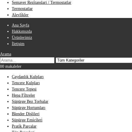
Semaver Rezi̇tanslari / Termostatlar
Termostatlar
Alevli̇kler
Ana Sayfa
Hakkımızda
Ürünlerimiz
İletişim
Arama
0
0 makaleler
Çaydanlık Kulpları
Tencere Kulpları
Tencere Tepesi
Hepa Fi̇ltreler
Süpürge Bez Torbalar
Süpürge Hortumları
Blender Dişlileri
Süpürge Emi̇ci̇leri̇
Prati̇k Parçalar