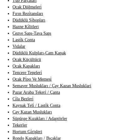
Tüp Parçalari
Ocak Düğmeleri̇
Fırın Rezi̇tansları
Düdüklü Si̇bopları
Hazne Ki̇litleri
Cezve Sapı-Tava Sapı
Lasti̇k Conta
Vidalar
Düdüklü Kulpları-Cam Kapak
Ocak Küçültücü
Ocak Kapakları
Tencere Tepeleri̇
Ocak Pi̇po Ve Memesi̇
Semaver Muslukları / Çay Kazan Musluklari
Pazar Araba Tekeri̇ / Çanta
Ci̇la Bezleri̇
Kaynak Teli̇ / Lasti̇k Conta
Çay Kazan Muslukları
Süpürge Kızakları / Adaptörler
Tekerler
Hortum Gi̇rişleri
Rondo Kapakları / Bıçaklar