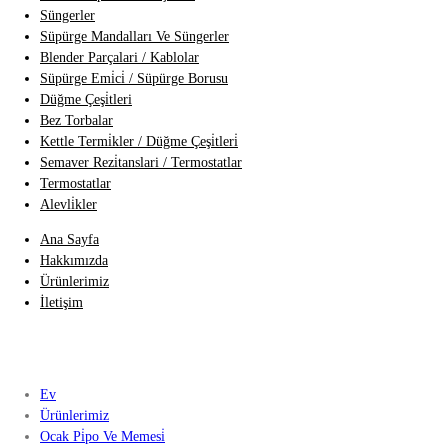
Süngerler
Süpürge Mandalları Ve Süngerler
Blender Parçalari / Kablolar
Süpürge Emi̇ci̇ / Süpürge Borusu
Düğme Çeşi̇tleri
Bez Torbalar
Kettle Termi̇kler / Düğme Çeşi̇tleri̇
Semaver Rezi̇tanslari / Termostatlar
Termostatlar
Alevli̇kler
Ana Sayfa
Hakkımızda
Ürünlerimiz
İletişim
Ev
Ürünlerimiz
Ocak Pi̇po Ve Memesi̇