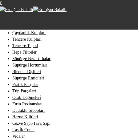
Çaydanlık Kulpları
Tencere Kulpları
Tencere Tepesi
Hepa Fi̇ltreler
Süpürge Bez Torbalar
Süpürge Hortumları
Blender Dişlileri
Süpürge Emi̇ci̇leri̇
Prati̇k Parçalar
Tüp Parçalari
Ocak Düğmeleri̇
Fırın Rezi̇tansları
Düdüklü Si̇bopları
Hazne Ki̇litleri
Cezve Sapı-Tava Sapı
Lasti̇k Conta
Vidalar