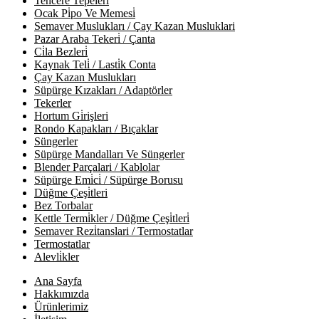
Tencere Tepeleri̇
Ocak Pi̇po Ve Memesi̇
Semaver Muslukları / Çay Kazan Musluklari
Pazar Araba Tekeri̇ / Çanta
Ci̇la Bezleri̇
Kaynak Teli̇ / Lasti̇k Conta
Çay Kazan Muslukları
Süpürge Kızakları / Adaptörler
Tekerler
Hortum Gi̇rişleri
Rondo Kapakları / Bıçaklar
Süngerler
Süpürge Mandalları Ve Süngerler
Blender Parçalari / Kablolar
Süpürge Emi̇ci̇ / Süpürge Borusu
Düğme Çeşi̇tleri
Bez Torbalar
Kettle Termi̇kler / Düğme Çeşi̇tleri̇
Semaver Rezi̇tanslari / Termostatlar
Termostatlar
Alevli̇kler
Ana Sayfa
Hakkımızda
Ürünlerimiz