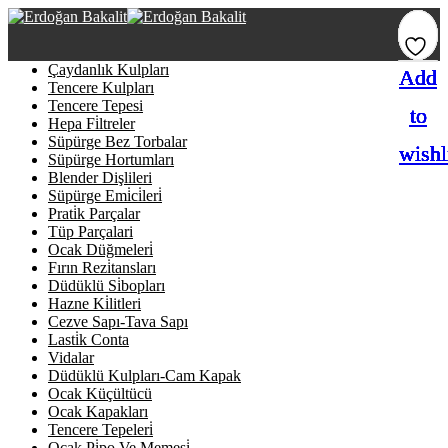
Çaydanlık Kulpları
Add
Add
Add
Add
Add
Add
Add
Tencere Kulpları
Tencere Tepesi
to
to
to
to
to
to
to
Hepa Fi̇ltreler
Süpürge Bez Torbalar
wishl
wishl
wishl
wishl
wishl
wishl
wishl
Süpürge Hortumları
Blender Dişlileri
Süpürge Emi̇ci̇leri̇
Prati̇k Parçalar
Tüp Parçalari
Ocak Düğmeleri̇
Fırın Rezi̇tansları
Düdüklü Si̇bopları
Hazne Ki̇litleri
Cezve Sapı-Tava Sapı
Lasti̇k Conta
Vidalar
Düdüklü Kulpları-Cam Kapak
Ocak Küçültücü
Ocak Kapakları
Tencere Tepeleri̇
Ocak Pi̇po Ve Memesi̇