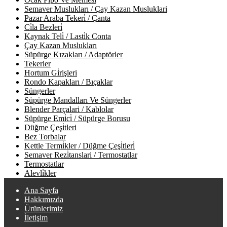
Semaver Muslukları / Çay Kazan Musluklari
Pazar Araba Tekeri̇ / Çanta
Ci̇la Bezleri̇
Kaynak Teli̇ / Lasti̇k Conta
Çay Kazan Muslukları
Süpürge Kızakları / Adaptörler
Tekerler
Hortum Gi̇rişleri
Rondo Kapakları / Bıçaklar
Süngerler
Süpürge Mandalları Ve Süngerler
Blender Parçalari / Kablolar
Süpürge Emi̇ci̇ / Süpürge Borusu
Düğme Çeşi̇tleri
Bez Torbalar
Kettle Termi̇kler / Düğme Çeşi̇tleri̇
Semaver Rezi̇tanslari / Termostatlar
Termostatlar
Alevli̇kler
Ana Sayfa
Hakkımızda
Ürünlerimiz
İletişim