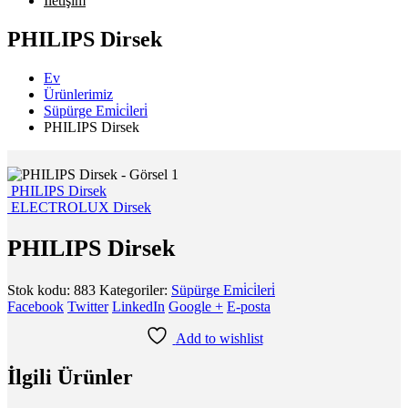
İletişim
PHILIPS Dirsek
Ev
Ürünlerimiz
Süpürge Emi̇ci̇leri̇
PHILIPS Dirsek
PHILIPS Dirsek
ELECTROLUX Dirsek
PHILIPS Dirsek
Stok kodu:
883
Kategoriler:
Süpürge Emi̇ci̇leri̇
Facebook
Twitter
LinkedIn
Google +
E-posta
Add to wishlist
İlgili Ürünler