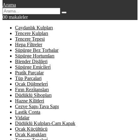
Arama
0
0 makaleler
Çaydanlık Kulpları
Tencere Kulpları
Tencere Tepesi
Hepa Fi̇ltreler
Süpürge Bez Torbalar
Süpürge Hortumları
Blender Dişlileri
Süpürge Emi̇ci̇leri̇
Prati̇k Parçalar
Tüp Parçalari
Ocak Düğmeleri̇
Fırın Rezi̇tansları
Düdüklü Si̇bopları
Hazne Ki̇litleri
Cezve Sapı-Tava Sapı
Lasti̇k Conta
Vidalar
Düdüklü Kulpları-Cam Kapak
Ocak Küçültücü
Ocak Kapakları