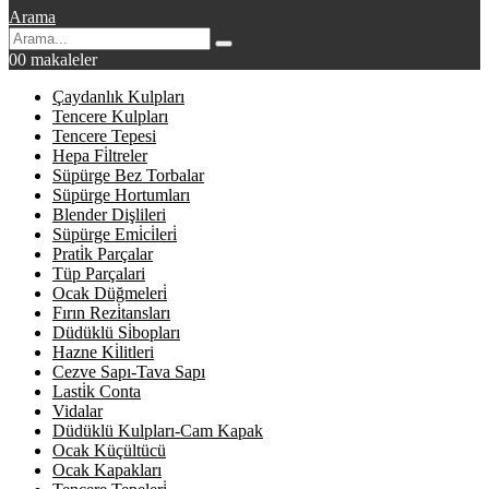
Arama
0
0 makaleler
Çaydanlık Kulpları
Tencere Kulpları
Tencere Tepesi
Hepa Fi̇ltreler
Süpürge Bez Torbalar
Süpürge Hortumları
Blender Dişlileri
Süpürge Emi̇ci̇leri̇
Prati̇k Parçalar
Tüp Parçalari
Ocak Düğmeleri̇
Fırın Rezi̇tansları
Düdüklü Si̇bopları
Hazne Ki̇litleri
Cezve Sapı-Tava Sapı
Lasti̇k Conta
Vidalar
Düdüklü Kulpları-Cam Kapak
Ocak Küçültücü
Ocak Kapakları