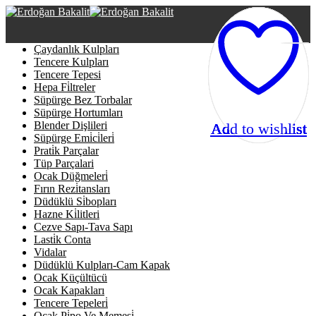
Çaydanlık Kulpları
Tencere Kulpları
Tencere Tepesi
Hepa Fi̇ltreler
Süpürge Bez Torbalar
Süpürge Hortumları
Blender Dişlileri
Add to wishlist
Add to wishlist
Add to wishlist
Add to wishlist
Add to wishlist
Add to wishlist
Add to wishlist
Süpürge Emi̇ci̇leri̇
Prati̇k Parçalar
Tüp Parçalari
Ocak Düğmeleri̇
Fırın Rezi̇tansları
Düdüklü Si̇bopları
Hazne Ki̇litleri
Cezve Sapı-Tava Sapı
Lasti̇k Conta
Vidalar
Düdüklü Kulpları-Cam Kapak
Ocak Küçültücü
Ocak Kapakları
Tencere Tepeleri̇
Ocak Pi̇po Ve Memesi̇