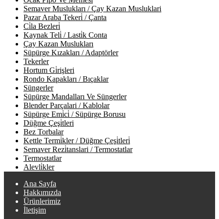
Semaver Muslukları / Çay Kazan Musluklari
Pazar Araba Tekeri̇ / Çanta
Ci̇la Bezleri̇
Kaynak Teli̇ / Lasti̇k Conta
Çay Kazan Muslukları
Süpürge Kızakları / Adaptörler
Tekerler
Hortum Gi̇rişleri
Rondo Kapakları / Bıçaklar
Süngerler
Süpürge Mandalları Ve Süngerler
Blender Parçalari / Kablolar
Süpürge Emi̇ci̇ / Süpürge Borusu
Düğme Çeşi̇tleri
Bez Torbalar
Kettle Termi̇kler / Düğme Çeşi̇tleri̇
Semaver Rezi̇tanslari / Termostatlar
Termostatlar
Alevli̇kler
Ana Sayfa
Hakkımızda
Ürünlerimiz
İletişim