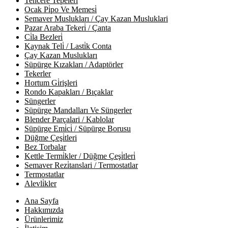
Tencere Tepeleri̇
Ocak Pi̇po Ve Memesi̇
Semaver Muslukları / Çay Kazan Musluklari
Pazar Araba Tekeri̇ / Çanta
Ci̇la Bezleri̇
Kaynak Teli̇ / Lasti̇k Conta
Çay Kazan Muslukları
Süpürge Kızakları / Adaptörler
Tekerler
Hortum Gi̇rişleri
Rondo Kapakları / Bıçaklar
Süngerler
Süpürge Mandalları Ve Süngerler
Blender Parçalari / Kablolar
Süpürge Emi̇ci̇ / Süpürge Borusu
Düğme Çeşi̇tleri
Bez Torbalar
Kettle Termi̇kler / Düğme Çeşi̇tleri̇
Semaver Rezi̇tanslari / Termostatlar
Termostatlar
Alevli̇kler
Ana Sayfa
Hakkımızda
Ürünlerimiz