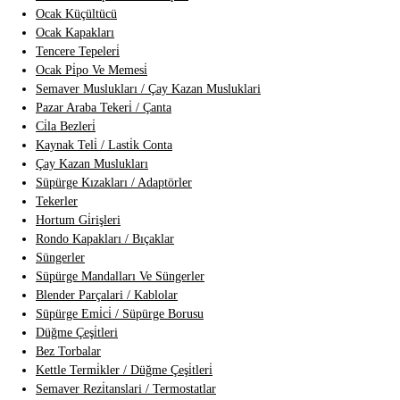
Ocak Küçültücü
Ocak Kapakları
Tencere Tepeleri̇
Ocak Pi̇po Ve Memesi̇
Semaver Muslukları / Çay Kazan Musluklari
Pazar Araba Tekeri̇ / Çanta
Ci̇la Bezleri̇
Kaynak Teli̇ / Lasti̇k Conta
Çay Kazan Muslukları
Süpürge Kızakları / Adaptörler
Tekerler
Hortum Gi̇rişleri
Rondo Kapakları / Bıçaklar
Süngerler
Süpürge Mandalları Ve Süngerler
Blender Parçalari / Kablolar
Süpürge Emi̇ci̇ / Süpürge Borusu
Düğme Çeşi̇tleri
Bez Torbalar
Kettle Termi̇kler / Düğme Çeşi̇tleri̇
Semaver Rezi̇tanslari / Termostatlar