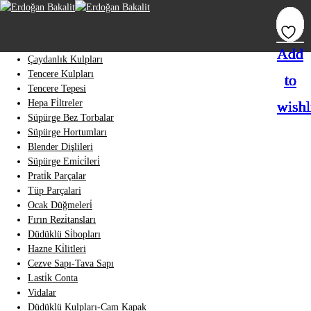
Add
Add
Add
Add
Add
Add
Add
Çaydanlık Kulpları
Tencere Kulpları
to
to
to
to
to
to
to
Tencere Tepesi
Hepa Fi̇ltreler
wishl
wishl
wishl
wishl
wishl
wishl
wishl
Süpürge Bez Torbalar
Süpürge Hortumları
Blender Dişlileri
Süpürge Emi̇ci̇leri̇
Prati̇k Parçalar
Tüp Parçalari
Ocak Düğmeleri̇
Fırın Rezi̇tansları
Düdüklü Si̇bopları
Hazne Ki̇litleri
Cezve Sapı-Tava Sapı
Lasti̇k Conta
Vidalar
Düdüklü Kulpları-Cam Kapak