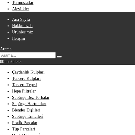
Termostatlar
Alevli̇kler
Ana Sayfa
Hakkımızda
Ürünlerimiz
İletişim
Arama
0
0 makaleler
Çaydanlık Kulpları
Tencere Kulpları
Tencere Tepesi
Hepa Fi̇ltreler
Süpürge Bez Torbalar
Süpürge Hortumları
Blender Dişlileri
Süpürge Emi̇ci̇leri̇
Prati̇k Parçalar
Tüp Parçalari