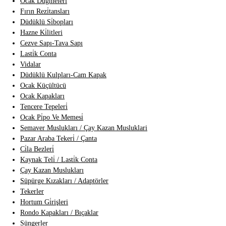
Ocak Düğmeleri̇
Fırın Rezi̇tansları
Düdüklü Si̇bopları
Hazne Ki̇litleri
Cezve Sapı-Tava Sapı
Lasti̇k Conta
Vidalar
Düdüklü Kulpları-Cam Kapak
Ocak Küçültücü
Ocak Kapakları
Tencere Tepeleri̇
Ocak Pi̇po Ve Memesi̇
Semaver Muslukları / Çay Kazan Musluklari
Pazar Araba Tekeri̇ / Çanta
Ci̇la Bezleri̇
Kaynak Teli̇ / Lasti̇k Conta
Çay Kazan Muslukları
Süpürge Kızakları / Adaptörler
Tekerler
Hortum Gi̇rişleri
Rondo Kapakları / Bıçaklar
Süngerler