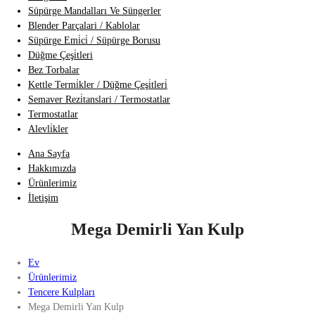
Süpürge Mandalları Ve Süngerler
Blender Parçalari / Kablolar
Süpürge Emi̇ci̇ / Süpürge Borusu
Düğme Çeşi̇tleri
Bez Torbalar
Kettle Termi̇kler / Düğme Çeşi̇tleri̇
Semaver Rezi̇tanslari / Termostatlar
Termostatlar
Alevli̇kler
Ana Sayfa
Hakkımızda
Ürünlerimiz
İletişim
Mega Demirli Yan Kulp
Ev
Ürünlerimiz
Tencere Kulpları
Mega Demirli Yan Kulp