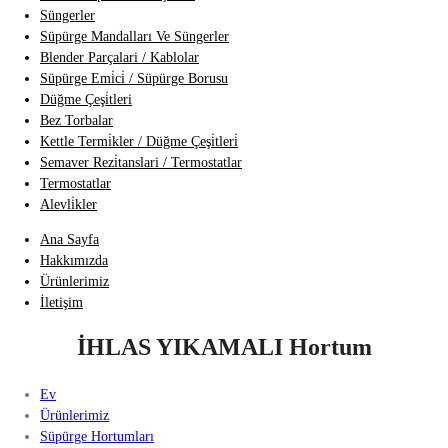
Süngerler
Süpürge Mandalları Ve Süngerler
Blender Parçalari / Kablolar
Süpürge Emi̇ci̇ / Süpürge Borusu
Düğme Çeşi̇tleri
Bez Torbalar
Kettle Termi̇kler / Düğme Çeşi̇tleri̇
Semaver Rezi̇tanslari / Termostatlar
Termostatlar
Alevli̇kler
Ana Sayfa
Hakkımızda
Ürünlerimiz
İletişim
İHLAS YIKAMALI Hortum
Ev
Ürünlerimiz
Süpürge Hortumları