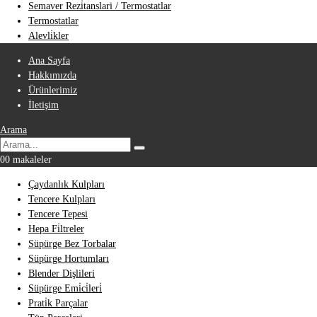
Semaver Rezi̇tanslari / Termostatlar
Termostatlar
Alevli̇kler
Ana Sayfa
Hakkımızda
Ürünlerimiz
İletişim
Arama
0
0 makaleler
Çaydanlık Kulpları
Tencere Kulpları
Tencere Tepesi
Hepa Fi̇ltreler
Süpürge Bez Torbalar
Süpürge Hortumları
Blender Dişlileri
Süpürge Emi̇ci̇leri̇
Prati̇k Parçalar