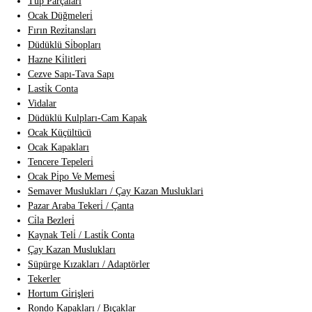
Tüp Parçalari
Ocak Düğmeleri̇
Fırın Rezi̇tansları
Düdüklü Si̇bopları
Hazne Ki̇litleri
Cezve Sapı-Tava Sapı
Lasti̇k Conta
Vidalar
Düdüklü Kulpları-Cam Kapak
Ocak Küçültücü
Ocak Kapakları
Tencere Tepeleri̇
Ocak Pi̇po Ve Memesi̇
Semaver Muslukları / Çay Kazan Musluklari
Pazar Araba Tekeri̇ / Çanta
Ci̇la Bezleri̇
Kaynak Teli̇ / Lasti̇k Conta
Çay Kazan Muslukları
Süpürge Kızakları / Adaptörler
Tekerler
Hortum Gi̇rişleri
Rondo Kapakları / Bıçaklar