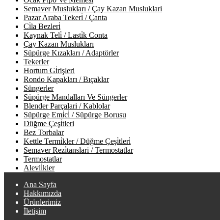
Semaver Muslukları / Çay Kazan Musluklari
Pazar Araba Tekeri̇ / Çanta
Ci̇la Bezleri̇
Kaynak Teli̇ / Lasti̇k Conta
Çay Kazan Muslukları
Süpürge Kızakları / Adaptörler
Tekerler
Hortum Gi̇rişleri
Rondo Kapakları / Bıçaklar
Süngerler
Süpürge Mandalları Ve Süngerler
Blender Parçalari / Kablolar
Süpürge Emi̇ci̇ / Süpürge Borusu
Düğme Çeşi̇tleri
Bez Torbalar
Kettle Termi̇kler / Düğme Çeşi̇tleri̇
Semaver Rezi̇tanslari / Termostatlar
Termostatlar
Alevli̇kler
Ana Sayfa
Hakkımızda
Ürünlerimiz
İletişim