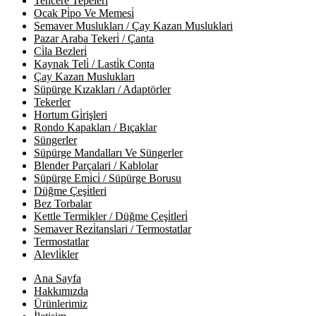
Tencere Tepeleri̇
Ocak Pi̇po Ve Memesi̇
Semaver Muslukları / Çay Kazan Musluklari
Pazar Araba Tekeri̇ / Çanta
Ci̇la Bezleri̇
Kaynak Teli̇ / Lasti̇k Conta
Çay Kazan Muslukları
Süpürge Kızakları / Adaptörler
Tekerler
Hortum Gi̇rişleri
Rondo Kapakları / Bıçaklar
Süngerler
Süpürge Mandalları Ve Süngerler
Blender Parçalari / Kablolar
Süpürge Emi̇ci̇ / Süpürge Borusu
Düğme Çeşi̇tleri
Bez Torbalar
Kettle Termi̇kler / Düğme Çeşi̇tleri̇
Semaver Rezi̇tanslari / Termostatlar
Termostatlar
Alevli̇kler
Ana Sayfa
Hakkımızda
Ürünlerimiz