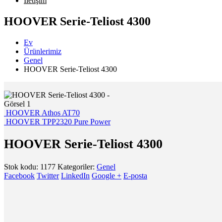
İletişim
HOOVER Serie-Teliost 4300
Ev
Ürünlerimiz
Genel
HOOVER Serie-Teliost 4300
HOOVER Athos AT70
HOOVER TPP2320 Pure Power
HOOVER Serie-Teliost 4300
Stok kodu:
1177
Kategoriler:
Genel
Facebook
Twitter
LinkedIn
Google +
E-posta