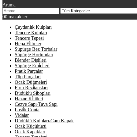
Arama
0
0 makaleler
Çaydanlık Kulpları
Tencere Kulpları
Tencere Tepesi
Hepa Fi̇ltreler
Süpürge Bez Torbalar
Süpürge Hortumları
Blender Dişlileri
Süpürge Emi̇ci̇leri̇
Prati̇k Parçalar
Tüp Parçalari
Ocak Düğmeleri̇
Fırın Rezi̇tansları
Düdüklü Si̇bopları
Hazne Ki̇litleri
Cezve Sapı-Tava Sapı
Lasti̇k Conta
Vidalar
Düdüklü Kulpları-Cam Kapak
Ocak Küçültücü
Ocak Kapakları