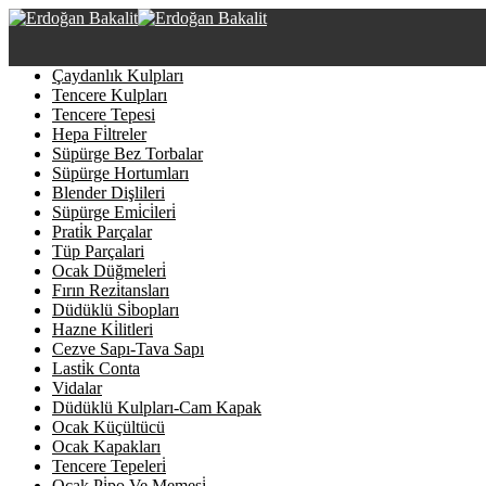
Çaydanlık Kulpları
Tencere Kulpları
Tencere Tepesi
Hepa Fi̇ltreler
Süpürge Bez Torbalar
Süpürge Hortumları
Blender Dişlileri
Süpürge Emi̇ci̇leri̇
Prati̇k Parçalar
Tüp Parçalari
Ocak Düğmeleri̇
Fırın Rezi̇tansları
Düdüklü Si̇bopları
Hazne Ki̇litleri
Cezve Sapı-Tava Sapı
Lasti̇k Conta
Vidalar
Düdüklü Kulpları-Cam Kapak
Ocak Küçültücü
Ocak Kapakları
Tencere Tepeleri̇
Ocak Pi̇po Ve Memesi̇