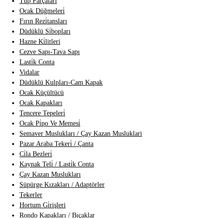
Tüp Parçalari
Ocak Düğmeleri̇
Fırın Rezi̇tansları
Düdüklü Si̇bopları
Hazne Ki̇litleri
Cezve Sapı-Tava Sapı
Lasti̇k Conta
Vidalar
Düdüklü Kulpları-Cam Kapak
Ocak Küçültücü
Ocak Kapakları
Tencere Tepeleri̇
Ocak Pi̇po Ve Memesi̇
Semaver Muslukları / Çay Kazan Musluklari
Pazar Araba Tekeri̇ / Çanta
Ci̇la Bezleri̇
Kaynak Teli̇ / Lasti̇k Conta
Çay Kazan Muslukları
Süpürge Kızakları / Adaptörler
Tekerler
Hortum Gi̇rişleri
Rondo Kapakları / Bıçaklar