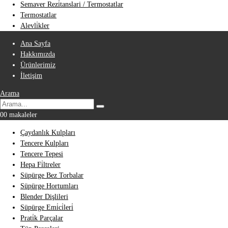
Semaver Rezi̇tanslari / Termostatlar
Termostatlar
Alevli̇kler
Ana Sayfa
Hakkımızda
Ürünlerimiz
İletişim
Arama
0
0 makaleler
Çaydanlık Kulpları
Tencere Kulpları
Tencere Tepesi
Hepa Fi̇ltreler
Süpürge Bez Torbalar
Süpürge Hortumları
Blender Dişlileri
Süpürge Emi̇ci̇leri̇
Prati̇k Parçalar