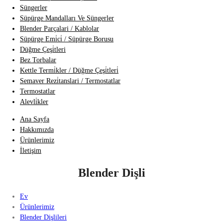
Süngerler
Süpürge Mandalları Ve Süngerler
Blender Parçalari / Kablolar
Süpürge Emi̇ci̇ / Süpürge Borusu
Düğme Çeşi̇tleri
Bez Torbalar
Kettle Termi̇kler / Düğme Çeşi̇tleri̇
Semaver Rezi̇tanslari / Termostatlar
Termostatlar
Alevli̇kler
Ana Sayfa
Hakkımızda
Ürünlerimiz
İletişim
Blender Dişli
Ev
Ürünlerimiz
Blender Dişlileri