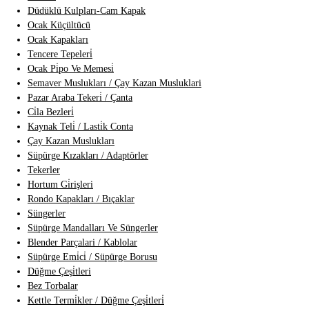
Düdüklü Kulpları-Cam Kapak
Ocak Küçültücü
Ocak Kapakları
Tencere Tepeleri̇
Ocak Pi̇po Ve Memesi̇
Semaver Muslukları / Çay Kazan Musluklari
Pazar Araba Tekeri̇ / Çanta
Ci̇la Bezleri̇
Kaynak Teli̇ / Lasti̇k Conta
Çay Kazan Muslukları
Süpürge Kızakları / Adaptörler
Tekerler
Hortum Gi̇rişleri
Rondo Kapakları / Bıçaklar
Süngerler
Süpürge Mandalları Ve Süngerler
Blender Parçalari / Kablolar
Süpürge Emi̇ci̇ / Süpürge Borusu
Düğme Çeşi̇tleri
Bez Torbalar
Kettle Termi̇kler / Düğme Çeşi̇tleri̇