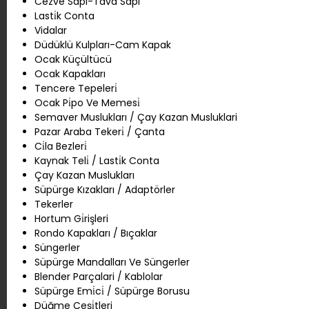
Cezve Sapı-Tava Sapı
Lasti̇k Conta
Vidalar
Düdüklü Kulpları-Cam Kapak
Ocak Küçültücü
Ocak Kapakları
Tencere Tepeleri̇
Ocak Pi̇po Ve Memesi̇
Semaver Muslukları / Çay Kazan Musluklari
Pazar Araba Tekeri̇ / Çanta
Ci̇la Bezleri̇
Kaynak Teli̇ / Lasti̇k Conta
Çay Kazan Muslukları
Süpürge Kızakları / Adaptörler
Tekerler
Hortum Gi̇rişleri
Rondo Kapakları / Bıçaklar
Süngerler
Süpürge Mandalları Ve Süngerler
Blender Parçalari / Kablolar
Süpürge Emi̇ci̇ / Süpürge Borusu
Düğme Çeşi̇tleri