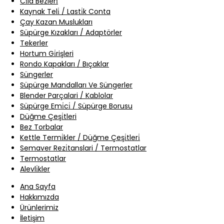
Ci̇la Bezleri̇
Kaynak Teli̇ / Lasti̇k Conta
Çay Kazan Muslukları
Süpürge Kızakları / Adaptörler
Tekerler
Hortum Gi̇rişleri
Rondo Kapakları / Bıçaklar
Süngerler
Süpürge Mandalları Ve Süngerler
Blender Parçalari / Kablolar
Süpürge Emi̇ci̇ / Süpürge Borusu
Düğme Çeşi̇tleri
Bez Torbalar
Kettle Termi̇kler / Düğme Çeşi̇tleri̇
Semaver Rezi̇tanslari / Termostatlar
Termostatlar
Alevli̇kler
Ana Sayfa
Hakkımızda
Ürünlerimiz
İletişim