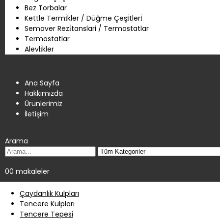
Bez Torbalar
Kettle Termi̇kler / Düğme Çeşi̇tleri̇
Semaver Rezi̇tanslari / Termostatlar
Termostatlar
Alevli̇kler
Ana Sayfa
Hakkımızda
Ürünlerimiz
İletişim
Arama
0
0 makaleler
Çaydanlık Kulpları
Tencere Kulpları
Tencere Tepesi