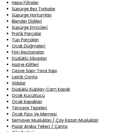
Hepa Fi̇ltreler
Süpürge Bez Torbalar
Süpürge Hortumları
Blender Dişlileri
Süpürge Emi̇ci̇leri̇
Prati̇k Parçalar
Tüp Parçalari
Ocak Düğmeleri̇
Fırın Rezi̇tansları
Düdüklü Si̇bopları
Hazne Ki̇litleri
Cezve Sapı-Tava Sapı
Lasti̇k Conta
Vidalar
Düdüklü Kulpları-Cam Kapak
Ocak Küçültücü
Ocak Kapakları
Tencere Tepeleri̇
Ocak Pi̇po Ve Memesi̇
Semaver Muslukları / Çay Kazan Musluklari
Pazar Araba Tekeri̇ / Çanta