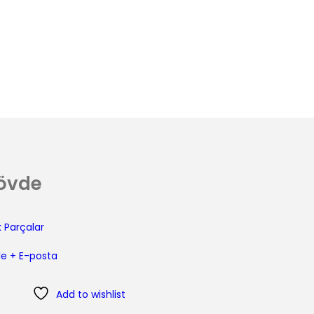
Gövde
̇k Parçalar
e +
E-posta
Add to wishlist