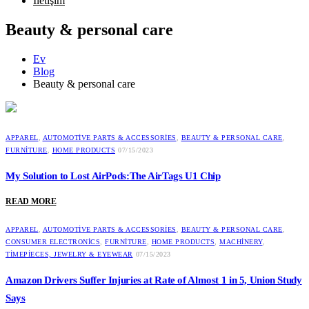
İletişim
Beauty & personal care
Ev
Blog
Beauty & personal care
APPAREL
,
AUTOMOTIVE PARTS & ACCESSORIES
,
BEAUTY & PERSONAL CARE
,
FURNITURE
,
HOME PRODUCTS
07/15/2023
My Solution to Lost AirPods:The AirTags U1 Chip
READ MORE
APPAREL
,
AUTOMOTIVE PARTS & ACCESSORIES
,
BEAUTY & PERSONAL CARE
,
CONSUMER ELECTRONICS
,
FURNITURE
,
HOME PRODUCTS
,
MACHINERY
,
TIMEPIECES, JEWELRY & EYEWEAR
07/15/2023
Amazon Drivers Suffer Injuries at Rate of Almost 1 in 5, Union Study
Says