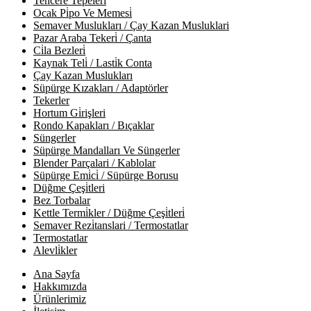
Tencere Tepeleri̇
Ocak Pi̇po Ve Memesi̇
Semaver Muslukları / Çay Kazan Musluklari
Pazar Araba Tekeri̇ / Çanta
Ci̇la Bezleri̇
Kaynak Teli̇ / Lasti̇k Conta
Çay Kazan Muslukları
Süpürge Kızakları / Adaptörler
Tekerler
Hortum Gi̇rişleri
Rondo Kapakları / Bıçaklar
Süngerler
Süpürge Mandalları Ve Süngerler
Blender Parçalari / Kablolar
Süpürge Emi̇ci̇ / Süpürge Borusu
Düğme Çeşi̇tleri
Bez Torbalar
Kettle Termi̇kler / Düğme Çeşi̇tleri̇
Semaver Rezi̇tanslari / Termostatlar
Termostatlar
Alevli̇kler
Ana Sayfa
Hakkımızda
Ürünlerimiz