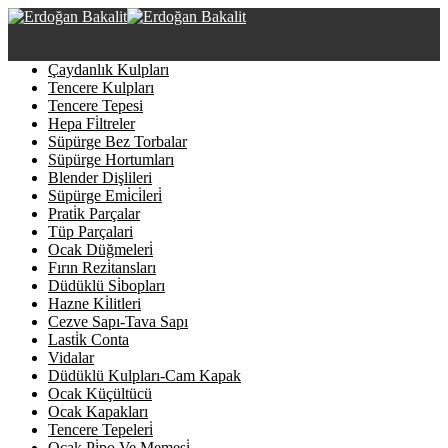
Çaydanlık Kulpları
Tencere Kulpları
Tencere Tepesi
Hepa Fi̇ltreler
Süpürge Bez Torbalar
Süpürge Hortumları
Blender Dişlileri
Süpürge Emi̇ci̇leri̇
Prati̇k Parçalar
Tüp Parçalari
Ocak Düğmeleri̇
Fırın Rezi̇tansları
Düdüklü Si̇bopları
Hazne Ki̇litleri
Cezve Sapı-Tava Sapı
Lasti̇k Conta
Vidalar
Düdüklü Kulpları-Cam Kapak
Ocak Küçültücü
Ocak Kapakları
Tencere Tepeleri̇
Ocak Pi̇po Ve Memesi̇