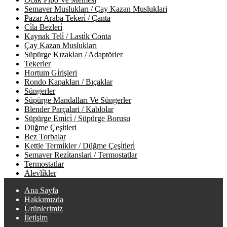
Semaver Muslukları / Çay Kazan Musluklari
Pazar Araba Tekeri̇ / Çanta
Ci̇la Bezleri̇
Kaynak Teli̇ / Lasti̇k Conta
Çay Kazan Muslukları
Süpürge Kızakları / Adaptörler
Tekerler
Hortum Gi̇rişleri
Rondo Kapakları / Bıçaklar
Süngerler
Süpürge Mandalları Ve Süngerler
Blender Parçalari / Kablolar
Süpürge Emi̇ci̇ / Süpürge Borusu
Düğme Çeşi̇tleri
Bez Torbalar
Kettle Termi̇kler / Düğme Çeşi̇tleri̇
Semaver Rezi̇tanslari / Termostatlar
Termostatlar
Alevli̇kler
Ana Sayfa
Hakkımızda
Ürünlerimiz
İletişim