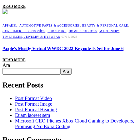
READ MORE
APPAREL
,
AUTOMOTIVE PARTS & ACCESSORIES
,
BEAUTY & PERSONAL CARE
,
CONSUMER ELECTRONICS
,
FURNITURE
,
HOME PRODUCTS
,
MACHINERY
,
TIMEPIECES, JEWELRY & EYEWEAR
07/15/2023
Apple's Mostly Virtual WWDC 2022 Keynote Is Set for June 6
READ MORE
Ara
Ara
Recent Posts
Post Format Video
Post Format Image
Post Format Heading
Etiam laoreet sem
Microsoft CEO Pitches Xbox Cloud Gaming to Developers,
Promising No Extra Coding
Recent Comments