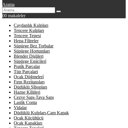
Arama
0
0 makaleler
Çaydanlık Kulpları
Tencere Kulpları
Tencere Tepesi
Hepa Fi̇ltreler
Süpürge Bez Torbalar
Süpürge Hortumları
Blender Dişlileri
Süpürge Emi̇ci̇leri̇
Prati̇k Parçalar
Tüp Parçalari
Ocak Düğmeleri̇
Fırın Rezi̇tansları
Düdüklü Si̇bopları
Hazne Ki̇litleri
Cezve Sapı-Tava Sapı
Lasti̇k Conta
Vidalar
Düdüklü Kulpları-Cam Kapak
Ocak Küçültücü
Ocak Kapakları