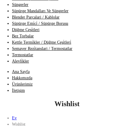
Süngerler
Süpürge Mandalları Ve Süngerler
Blender Parçalari / Kablolar
Süpürge Emi̇ci̇ / Süpürge Borusu
Düğme Çeşi̇tleri
Bez Torbalar
Kettle Termi̇kler / Düğme Çeşi̇tleri̇
Semaver Rezi̇tanslari / Termostatlar
Termostatlar
Alevli̇kler
Ana Sayfa
Hakkımızda
Ürünlerimiz
İletişim
Wishlist
Ev
Wishlist