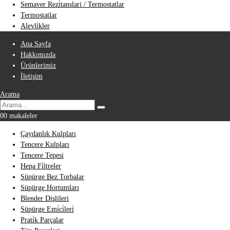
Semaver Rezi̇tanslari / Termostatlar
Termostatlar
Alevli̇kler
Ana Sayfa
Hakkımızda
Ürünlerimiz
İletişim
Arama
0
0 makaleler
Çaydanlık Kulpları
Tencere Kulpları
Tencere Tepesi
Hepa Fi̇ltreler
Süpürge Bez Torbalar
Süpürge Hortumları
Blender Dişlileri
Süpürge Emi̇ci̇leri̇
Prati̇k Parçalar