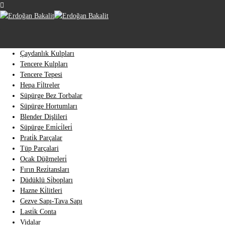
Çaydanlık Kulpları
Tencere Kulpları
Tencere Tepesi
Hepa Fi̇ltreler
Süpürge Bez Torbalar
Süpürge Hortumları
Blender Dişlileri
Süpürge Emi̇ci̇leri̇
Prati̇k Parçalar
Tüp Parçalari
Ocak Düğmeleri̇
Fırın Rezi̇tansları
Düdüklü Si̇bopları
Hazne Ki̇litleri
Cezve Sapı-Tava Sapı
Lasti̇k Conta
Vidalar