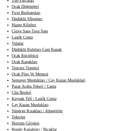
Tüp Parçalari
Ocak Düğmeleri̇
Fırın Rezi̇tansları
Düdüklü Si̇bopları
Hazne Ki̇litleri
Cezve Sapı-Tava Sapı
Lasti̇k Conta
Vidalar
Düdüklü Kulpları-Cam Kapak
Ocak Küçültücü
Ocak Kapakları
Tencere Tepeleri̇
Ocak Pi̇po Ve Memesi̇
Semaver Muslukları / Çay Kazan Musluklari
Pazar Araba Tekeri̇ / Çanta
Ci̇la Bezleri̇
Kaynak Teli̇ / Lasti̇k Conta
Çay Kazan Muslukları
Süpürge Kızakları / Adaptörler
Tekerler
Hortum Gi̇rişleri
Rondo Kapakları / Bıçaklar