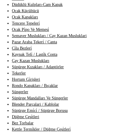
Düdüklü Kulpları-Cam Kapak
Ocak Küçültücü
Ocak Kapakları
Tencere Tepeleri̇
Ocak Pi̇po Ve Memesi̇
Semaver Muslukları / Çay Kazan Musluklari
Pazar Araba Tekeri̇ / Çanta
Ci̇la Bezleri̇
Kaynak Teli̇ / Lasti̇k Conta
Çay Kazan Muslukları
Süpürge Kızakları / Adaptörler
Tekerler
Hortum Gi̇rişleri
Rondo Kapakları / Bıçaklar
Süngerler
Süpürge Mandalları Ve Süngerler
Blender Parçalari / Kablolar
Süpürge Emi̇ci̇ / Süpürge Borusu
Düğme Çeşi̇tleri
Bez Torbalar
Kettle Termi̇kler / Düğme Çeşi̇tleri̇